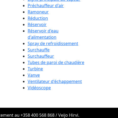
Préchauffeur d'air
Ramoneur
Réduction
Réservoir
Réservoir d'eau
d'alimentation
Spray de refroidissement
Surchauffe
Surchauffeur
Tubes de paroi de chaudière
Turbine
Vanve
Ventilateur d'échappement
Vidéoscope
atement au
+358 400 568 868
/ Veijo Hirvi.